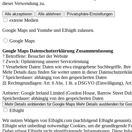
dieser Verwendung zu.
Alle akzeptieren
Alle ablehnen
Privatsphäre-Einstellungen
externe Medien
Google Maps und Youtube und Elfsigth zulassen.
Google Maps
Google Maps Datenschutzerklärung Zusammenfassung
? Betroffene: Besucher der Website
? Zweck: Optimierung unserer Serviceleistung
? Verarbeitete Daten: Daten wie etwa eingegebene Suchbegriffe, Ihr
Mehr Details dazu finden Sie weiter unten in dieser Datenschutzerklä
? Speicherdauer: abhängig von den gespeicherten Daten
⚖️ Rechtsgrundlagen: Art. 6 Abs. 1 lit. a DSGVO (Einwilligung), Art.
Anbieter:
Google Ireland Limited (Gordon House, Barrow Street Dubli
Speicherdauer:
abhängig von den gespeicherten Daten
Mehr Details einblenden
für Google Maps
Mehr Details ausblenden
für Go
Elfsight
Wir nutzen Widgets von Elfsight.com (nachfolgend Elfsight genannt).
Elfsight setzt unbedingt notwendige Cookies, um die grundlegende Fu
Dabei erfasst Elfsight nicht identifizierende Informationen. Diese 