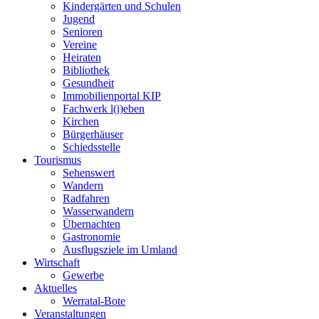
Kindergärten und Schulen
Jugend
Senioren
Vereine
Heiraten
Bibliothek
Gesundheit
Immobilienportal KIP
Fachwerk l(i)eben
Kirchen
Bürgerhäuser
Schiedsstelle
Tourismus
Sehenswert
Wandern
Radfahren
Wasserwandern
Übernachten
Gastronomie
Ausflugsziele im Umland
Wirtschaft
Gewerbe
Aktuelles
Werratal-Bote
Veranstaltungen