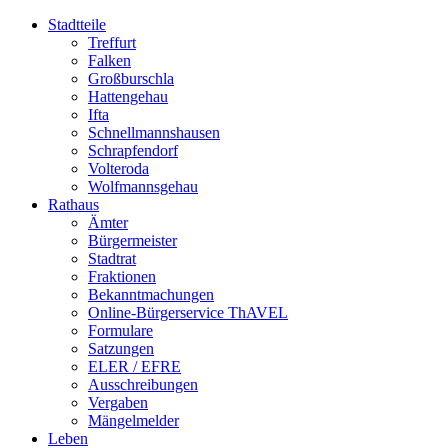
Stadtteile
Treffurt
Falken
Großburschla
Hattengehau
Ifta
Schnellmannshausen
Schrapfendorf
Volteroda
Wolfmannsgehau
Rathaus
Ämter
Bürgermeister
Stadtrat
Fraktionen
Bekanntmachungen
Online-Bürgerservice ThAVEL
Formulare
Satzungen
ELER / EFRE
Ausschreibungen
Vergaben
Mängelmelder
Leben