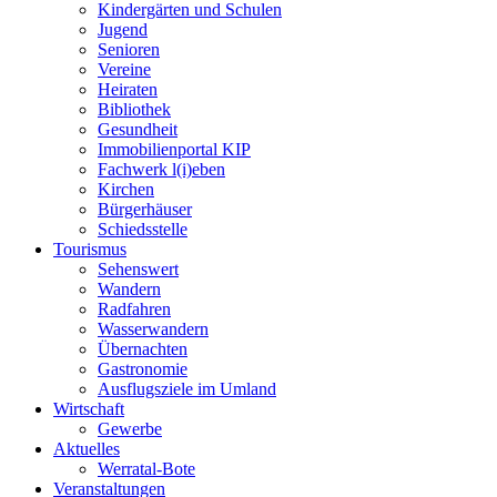
Kindergärten und Schulen
Jugend
Senioren
Vereine
Heiraten
Bibliothek
Gesundheit
Immobilienportal KIP
Fachwerk l(i)eben
Kirchen
Bürgerhäuser
Schiedsstelle
Tourismus
Sehenswert
Wandern
Radfahren
Wasserwandern
Übernachten
Gastronomie
Ausflugsziele im Umland
Wirtschaft
Gewerbe
Aktuelles
Werratal-Bote
Veranstaltungen