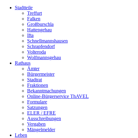
Stadtteile
Treffurt
Falken
Großburschla
Hattengehau
Ifta
Schnellmannshausen
Schrapfendorf
Volteroda
Wolfmannsgehau
Rathaus
Ämter
Bürgermeister
Stadtrat
Fraktionen
Bekanntmachungen
Online-Bürgerservice ThAVEL
Formulare
Satzungen
ELER / EFRE
Ausschreibungen
Vergaben
Mängelmelder
Leben