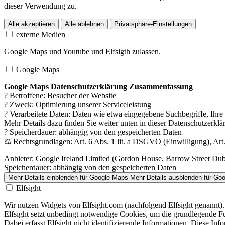
dieser Verwendung zu.
Alle akzeptieren
Alle ablehnen
Privatsphäre-Einstellungen
externe Medien
Google Maps und Youtube und Elfsigth zulassen.
Google Maps
Google Maps Datenschutzerklärung Zusammenfassung
? Betroffene: Besucher der Website
? Zweck: Optimierung unserer Serviceleistung
? Verarbeitete Daten: Daten wie etwa eingegebene Suchbegriffe, Ihr
Mehr Details dazu finden Sie weiter unten in dieser Datenschutzerklä
? Speicherdauer: abhängig von den gespeicherten Daten
⚖️ Rechtsgrundlagen: Art. 6 Abs. 1 lit. a DSGVO (Einwilligung), Art.
Anbieter:
Google Ireland Limited (Gordon House, Barrow Street Dubli
Speicherdauer:
abhängig von den gespeicherten Daten
Mehr Details einblenden
für Google Maps
Mehr Details ausblenden
für Go
Elfsight
Wir nutzen Widgets von Elfsight.com (nachfolgend Elfsight genannt).
Elfsight setzt unbedingt notwendige Cookies, um die grundlegende Fu
Dabei erfasst Elfsight nicht identifizierende Informationen. Diese 