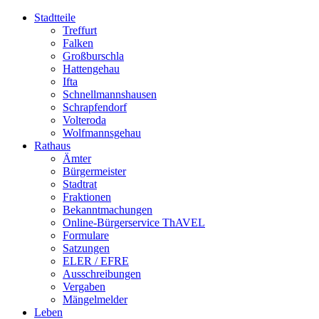
Stadtteile
Treffurt
Falken
Großburschla
Hattengehau
Ifta
Schnellmannshausen
Schrapfendorf
Volteroda
Wolfmannsgehau
Rathaus
Ämter
Bürgermeister
Stadtrat
Fraktionen
Bekanntmachungen
Online-Bürgerservice ThAVEL
Formulare
Satzungen
ELER / EFRE
Ausschreibungen
Vergaben
Mängelmelder
Leben