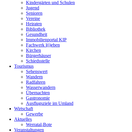
Kindergärten und Schulen
Jugend
Senioren
Vereine
Heiraten
Bibliothek
Gesundheit
Immobilienportal KIP
Fachwerk l(i)eben
Kirchen
Bürgerhäuser
Schiedsstelle
Tourismus
Sehenswert
Wandern
Radfahren
Wasserwandern
Übernachten
Gastronomie
Ausflugsziele im Umland
Wirtschaft
Gewerbe
Aktuelles
Werratal-Bote
Veranstaltungen