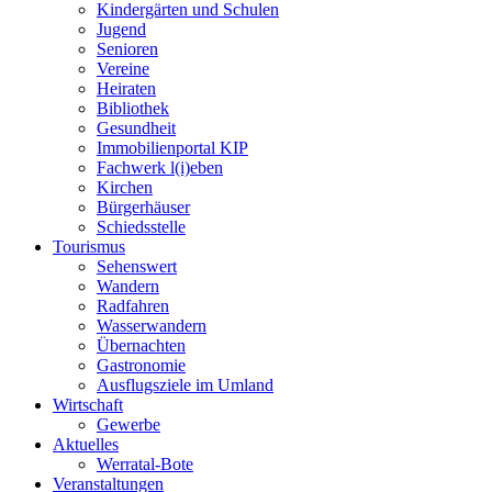
Kindergärten und Schulen
Jugend
Senioren
Vereine
Heiraten
Bibliothek
Gesundheit
Immobilienportal KIP
Fachwerk l(i)eben
Kirchen
Bürgerhäuser
Schiedsstelle
Tourismus
Sehenswert
Wandern
Radfahren
Wasserwandern
Übernachten
Gastronomie
Ausflugsziele im Umland
Wirtschaft
Gewerbe
Aktuelles
Werratal-Bote
Veranstaltungen