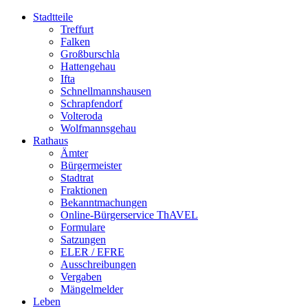
Stadtteile
Treffurt
Falken
Großburschla
Hattengehau
Ifta
Schnellmannshausen
Schrapfendorf
Volteroda
Wolfmannsgehau
Rathaus
Ämter
Bürgermeister
Stadtrat
Fraktionen
Bekanntmachungen
Online-Bürgerservice ThAVEL
Formulare
Satzungen
ELER / EFRE
Ausschreibungen
Vergaben
Mängelmelder
Leben