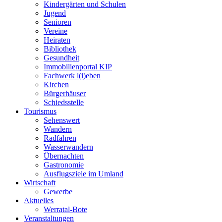
Kindergärten und Schulen
Jugend
Senioren
Vereine
Heiraten
Bibliothek
Gesundheit
Immobilienportal KIP
Fachwerk l(i)eben
Kirchen
Bürgerhäuser
Schiedsstelle
Tourismus
Sehenswert
Wandern
Radfahren
Wasserwandern
Übernachten
Gastronomie
Ausflugsziele im Umland
Wirtschaft
Gewerbe
Aktuelles
Werratal-Bote
Veranstaltungen