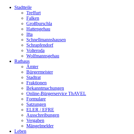
Stadtteile
Treffurt
Falken
Großburschla
Hattengehau
Ifta
Schnellmannshausen
Schrapfendorf
Volteroda
Wolfmannsgehau
Rathaus
Ämter
Bürgermeister
Stadtrat
Fraktionen
Bekanntmachungen
Online-Bürgerservice ThAVEL
Formulare
Satzungen
ELER / EFRE
Ausschreibungen
Vergaben
Mängelmelder
Leben