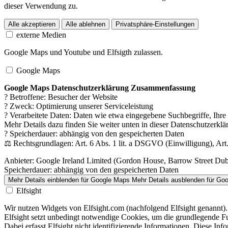
dieser Verwendung zu.
Alle akzeptieren
Alle ablehnen
Privatsphäre-Einstellungen
externe Medien
Google Maps und Youtube und Elfsigth zulassen.
Google Maps
Google Maps Datenschutzerklärung Zusammenfassung
? Betroffene: Besucher der Website
? Zweck: Optimierung unserer Serviceleistung
? Verarbeitete Daten: Daten wie etwa eingegebene Suchbegriffe, Ihr
Mehr Details dazu finden Sie weiter unten in dieser Datenschutzerklä
? Speicherdauer: abhängig von den gespeicherten Daten
⚖️ Rechtsgrundlagen: Art. 6 Abs. 1 lit. a DSGVO (Einwilligung), Art.
Anbieter:
Google Ireland Limited (Gordon House, Barrow Street Dubli
Speicherdauer:
abhängig von den gespeicherten Daten
Mehr Details einblenden
für Google Maps
Mehr Details ausblenden
für Go
Elfsight
Wir nutzen Widgets von Elfsight.com (nachfolgend Elfsight genannt).
Elfsight setzt unbedingt notwendige Cookies, um die grundlegende Fu
Dabei erfasst Elfsight nicht identifizierende Informationen. Diese 