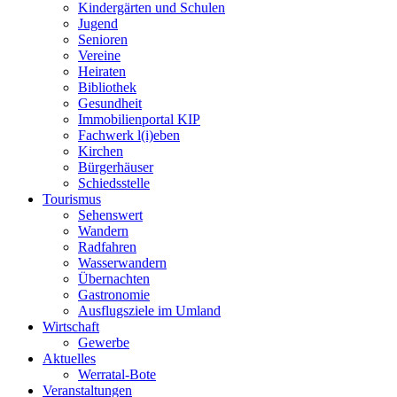
Kindergärten und Schulen
Jugend
Senioren
Vereine
Heiraten
Bibliothek
Gesundheit
Immobilienportal KIP
Fachwerk l(i)eben
Kirchen
Bürgerhäuser
Schiedsstelle
Tourismus
Sehenswert
Wandern
Radfahren
Wasserwandern
Übernachten
Gastronomie
Ausflugsziele im Umland
Wirtschaft
Gewerbe
Aktuelles
Werratal-Bote
Veranstaltungen