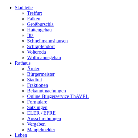
Stadtteile
Treffurt
Falken
Großburschla
Hattengehau
Ifta
Schnellmannshausen
Schrapfendorf
Volteroda
Wolfmannsgehau
Rathaus
Ämter
Bürgermeister
Stadtrat
Fraktionen
Bekanntmachungen
Online-Bürgerservice ThAVEL
Formulare
Satzungen
ELER / EFRE
Ausschreibungen
Vergaben
Mängelmelder
Leben