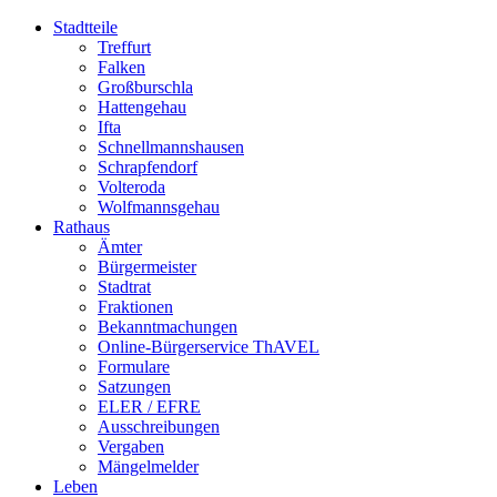
Stadtteile
Treffurt
Falken
Großburschla
Hattengehau
Ifta
Schnellmannshausen
Schrapfendorf
Volteroda
Wolfmannsgehau
Rathaus
Ämter
Bürgermeister
Stadtrat
Fraktionen
Bekanntmachungen
Online-Bürgerservice ThAVEL
Formulare
Satzungen
ELER / EFRE
Ausschreibungen
Vergaben
Mängelmelder
Leben