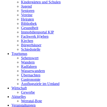
Kindergärten und Schulen
Jugend
Senioren
Vereine
Heiraten
Bibliothek
Gesundheit
Immobilienportal KIP
Fachwerk l(i)eben
Kirchen
Bürgerhäuser
Schiedsstelle
Tourismus
Sehenswert
Wandern
Radfahren
Wasserwandern
Übernachten
Gastronomie
Ausflugsziele im Umland
Wirtschaft
Gewerbe
Aktuelles
Werratal-Bote
Veranstaltungen