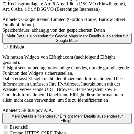
⚖️ Rechtsgrundlagen: Art. 6 Abs. 1 lit. a DSGVO (Einwilligung),
Art. 6 Abs. 1 lit. f DSGVO (Berechtigte Interessen)
Anbieter:
Google Ireland Limited (Gordon House, Barrow Street
Dublin 4, Irland)
Speicherdauer:
abhängig von den gespeicherten Daten
Mehr Details einblenden
für Google Maps
Mehr Details ausblenden
für
Google Maps
Elfsight
Wir nutzen Widgets von Elfsight.com (nachfolgend Elfsight
genannt).
Elfsight setzt unbedingt notwendige Cookies, um die grundlegende
Funktion des Widgets sicherzustellen.
Dabei erfasst Elfsight nicht identifizierende Informationen. Diese
Informationen umfassen Ihre IP-Adresse, Interaktionen mit der
Website, verweisende URL, Browser, Betriebssystem sowie
Cookie-Informationen. Dabei kann Elfsight diese Informationen
allein nicht dazu verwenden, um Sie zu identifizieren.en
Anbieter:
SP Iusupov A.A.
Mehr Details einblenden
für Elfsight
Mehr Details ausblenden
für
Elfsight
Essenziell
Contao HTTPS CSRF Token