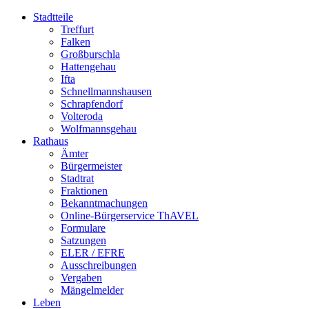
Stadtteile
Treffurt
Falken
Großburschla
Hattengehau
Ifta
Schnellmannshausen
Schrapfendorf
Volteroda
Wolfmannsgehau
Rathaus
Ämter
Bürgermeister
Stadtrat
Fraktionen
Bekanntmachungen
Online-Bürgerservice ThAVEL
Formulare
Satzungen
ELER / EFRE
Ausschreibungen
Vergaben
Mängelmelder
Leben