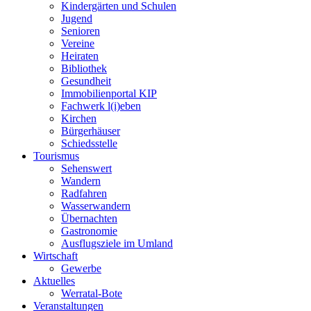
Kindergärten und Schulen
Jugend
Senioren
Vereine
Heiraten
Bibliothek
Gesundheit
Immobilienportal KIP
Fachwerk l(i)eben
Kirchen
Bürgerhäuser
Schiedsstelle
Tourismus
Sehenswert
Wandern
Radfahren
Wasserwandern
Übernachten
Gastronomie
Ausflugsziele im Umland
Wirtschaft
Gewerbe
Aktuelles
Werratal-Bote
Veranstaltungen