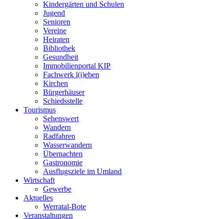
Kindergärten und Schulen
Jugend
Senioren
Vereine
Heiraten
Bibliothek
Gesundheit
Immobilienportal KIP
Fachwerk l(i)eben
Kirchen
Bürgerhäuser
Schiedsstelle
Tourismus
Sehenswert
Wandern
Radfahren
Wasserwandern
Übernachten
Gastronomie
Ausflugsziele im Umland
Wirtschaft
Gewerbe
Aktuelles
Werratal-Bote
Veranstaltungen