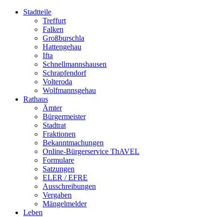
Stadtteile
Treffurt
Falken
Großburschla
Hattengehau
Ifta
Schnellmannshausen
Schrapfendorf
Volteroda
Wolfmannsgehau
Rathaus
Ämter
Bürgermeister
Stadtrat
Fraktionen
Bekanntmachungen
Online-Bürgerservice ThAVEL
Formulare
Satzungen
ELER / EFRE
Ausschreibungen
Vergaben
Mängelmelder
Leben