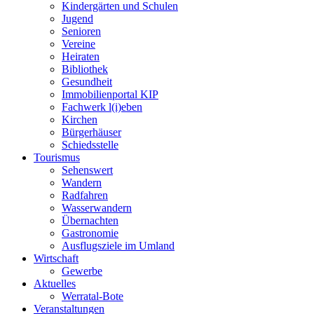
Kindergärten und Schulen
Jugend
Senioren
Vereine
Heiraten
Bibliothek
Gesundheit
Immobilienportal KIP
Fachwerk l(i)eben
Kirchen
Bürgerhäuser
Schiedsstelle
Tourismus
Sehenswert
Wandern
Radfahren
Wasserwandern
Übernachten
Gastronomie
Ausflugsziele im Umland
Wirtschaft
Gewerbe
Aktuelles
Werratal-Bote
Veranstaltungen