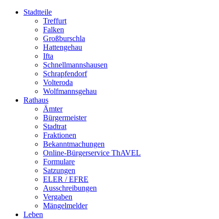
Stadtteile
Treffurt
Falken
Großburschla
Hattengehau
Ifta
Schnellmannshausen
Schrapfendorf
Volteroda
Wolfmannsgehau
Rathaus
Ämter
Bürgermeister
Stadtrat
Fraktionen
Bekanntmachungen
Online-Bürgerservice ThAVEL
Formulare
Satzungen
ELER / EFRE
Ausschreibungen
Vergaben
Mängelmelder
Leben