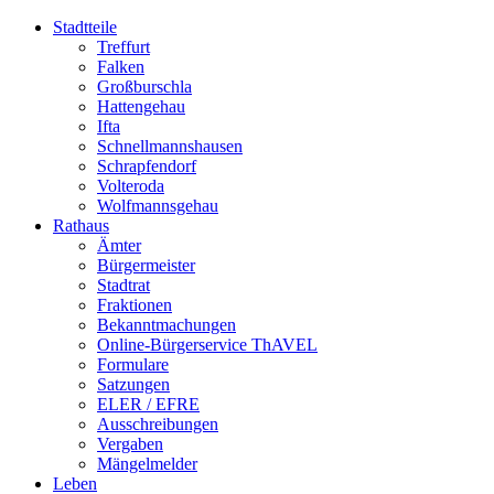
Stadtteile
Treffurt
Falken
Großburschla
Hattengehau
Ifta
Schnellmannshausen
Schrapfendorf
Volteroda
Wolfmannsgehau
Rathaus
Ämter
Bürgermeister
Stadtrat
Fraktionen
Bekanntmachungen
Online-Bürgerservice ThAVEL
Formulare
Satzungen
ELER / EFRE
Ausschreibungen
Vergaben
Mängelmelder
Leben