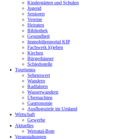
Kindergärten und Schulen
Jugend
Senioren
Vereine
Heiraten
Bibliothek
Gesundheit
Immobilienportal KIP
Fachwerk l(i)eben
Kirchen
Bürgerhäuser
Schiedsstelle
Tourismus
Sehenswert
Wandern
Radfahren
Wasserwandern
Übernachten
Gastronomie
Ausflugsziele im Umland
Wirtschaft
Gewerbe
Aktuelles
Werratal-Bote
Veranstaltungen