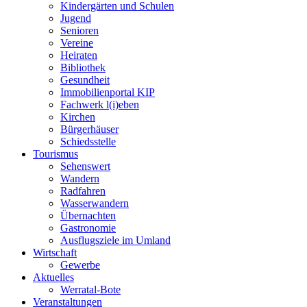
Kindergärten und Schulen
Jugend
Senioren
Vereine
Heiraten
Bibliothek
Gesundheit
Immobilienportal KIP
Fachwerk l(i)eben
Kirchen
Bürgerhäuser
Schiedsstelle
Tourismus
Sehenswert
Wandern
Radfahren
Wasserwandern
Übernachten
Gastronomie
Ausflugsziele im Umland
Wirtschaft
Gewerbe
Aktuelles
Werratal-Bote
Veranstaltungen