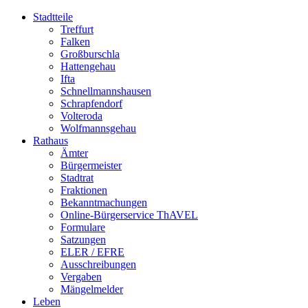
Stadtteile
Treffurt
Falken
Großburschla
Hattengehau
Ifta
Schnellmannshausen
Schrapfendorf
Volteroda
Wolfmannsgehau
Rathaus
Ämter
Bürgermeister
Stadtrat
Fraktionen
Bekanntmachungen
Online-Bürgerservice ThAVEL
Formulare
Satzungen
ELER / EFRE
Ausschreibungen
Vergaben
Mängelmelder
Leben