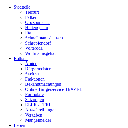
Stadtteile
Treffurt
Falken
Großburschla
Hattengehau
Ifta
Schnellmannshausen
Schrapfendorf
Volteroda
Wolfmannsgehau
Rathaus
Ämter
Bürgermeister
Stadtrat
Fraktionen
Bekanntmachungen
Online-Bürgerservice ThAVEL
Formulare
Satzungen
ELER / EFRE
Ausschreibungen
Vergaben
Mängelmelder
Leben