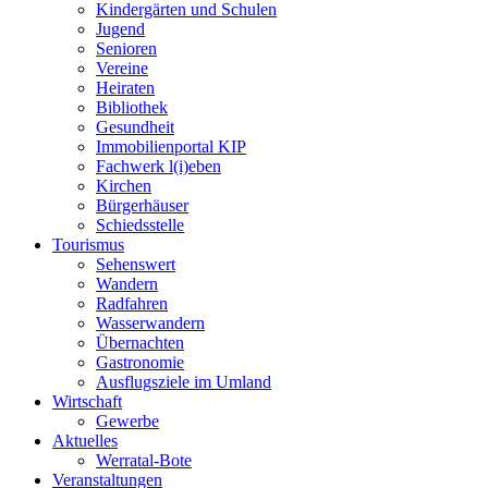
Kindergärten und Schulen
Jugend
Senioren
Vereine
Heiraten
Bibliothek
Gesundheit
Immobilienportal KIP
Fachwerk l(i)eben
Kirchen
Bürgerhäuser
Schiedsstelle
Tourismus
Sehenswert
Wandern
Radfahren
Wasserwandern
Übernachten
Gastronomie
Ausflugsziele im Umland
Wirtschaft
Gewerbe
Aktuelles
Werratal-Bote
Veranstaltungen