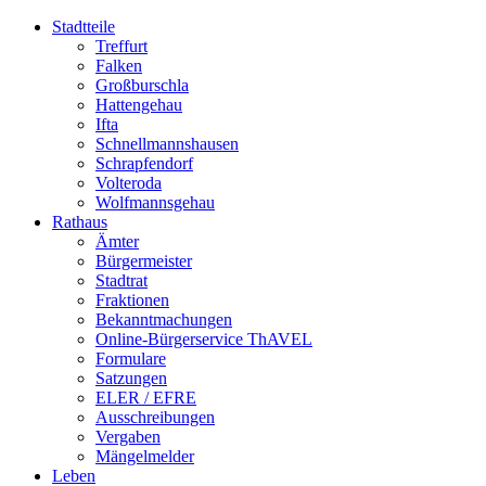
Stadtteile
Treffurt
Falken
Großburschla
Hattengehau
Ifta
Schnellmannshausen
Schrapfendorf
Volteroda
Wolfmannsgehau
Rathaus
Ämter
Bürgermeister
Stadtrat
Fraktionen
Bekanntmachungen
Online-Bürgerservice ThAVEL
Formulare
Satzungen
ELER / EFRE
Ausschreibungen
Vergaben
Mängelmelder
Leben