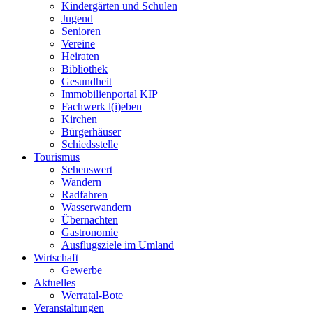
Kindergärten und Schulen
Jugend
Senioren
Vereine
Heiraten
Bibliothek
Gesundheit
Immobilienportal KIP
Fachwerk l(i)eben
Kirchen
Bürgerhäuser
Schiedsstelle
Tourismus
Sehenswert
Wandern
Radfahren
Wasserwandern
Übernachten
Gastronomie
Ausflugsziele im Umland
Wirtschaft
Gewerbe
Aktuelles
Werratal-Bote
Veranstaltungen