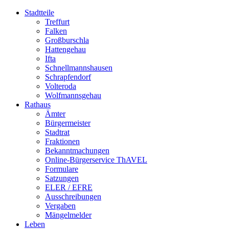
Stadtteile
Treffurt
Falken
Großburschla
Hattengehau
Ifta
Schnellmannshausen
Schrapfendorf
Volteroda
Wolfmannsgehau
Rathaus
Ämter
Bürgermeister
Stadtrat
Fraktionen
Bekanntmachungen
Online-Bürgerservice ThAVEL
Formulare
Satzungen
ELER / EFRE
Ausschreibungen
Vergaben
Mängelmelder
Leben