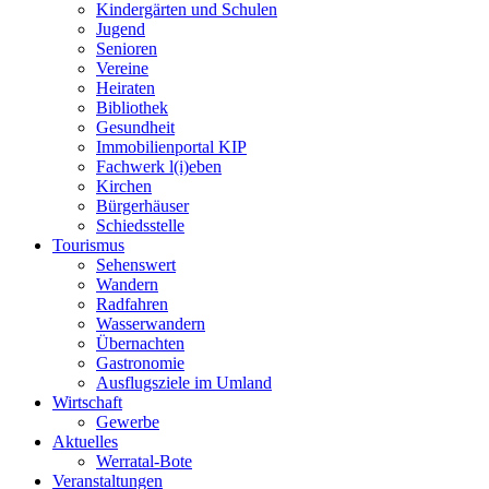
Kindergärten und Schulen
Jugend
Senioren
Vereine
Heiraten
Bibliothek
Gesundheit
Immobilienportal KIP
Fachwerk l(i)eben
Kirchen
Bürgerhäuser
Schiedsstelle
Tourismus
Sehenswert
Wandern
Radfahren
Wasserwandern
Übernachten
Gastronomie
Ausflugsziele im Umland
Wirtschaft
Gewerbe
Aktuelles
Werratal-Bote
Veranstaltungen