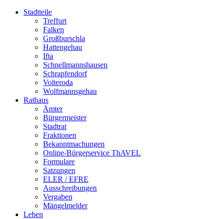
Stadtteile
Treffurt
Falken
Großburschla
Hattengehau
Ifta
Schnellmannshausen
Schrapfendorf
Volteroda
Wolfmannsgehau
Rathaus
Ämter
Bürgermeister
Stadtrat
Fraktionen
Bekanntmachungen
Online-Bürgerservice ThAVEL
Formulare
Satzungen
ELER / EFRE
Ausschreibungen
Vergaben
Mängelmelder
Leben