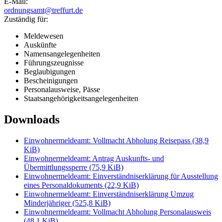
E-Mail:
ordnungsamt@treffurt.de
Zuständig für:
Meldewesen
Auskünfte
Namensangelegenheiten
Führungszeugnisse
Beglaubigungen
Bescheinigungen
Personalausweise, Pässe
Staatsangehörigkeitsangelegenheiten
Downloads
Einwohnermeldeamt: Vollmacht Abholung Reisepass
(38,9
KiB)
Einwohnermeldeamt: Antrag Auskunfts- und
Übermittlungssperre
(75,9 KiB)
Einwohnermeldeamt: Einverständniserklärung für Ausstellung
eines Personaldokuments
(22,9 KiB)
Einwohnermeldeamt: Einverständniserklärung Umzug
Minderjähriger
(525,8 KiB)
Einwohnermeldeamt: Vollmacht Abholung Personalausweis
(48,1 KiB)