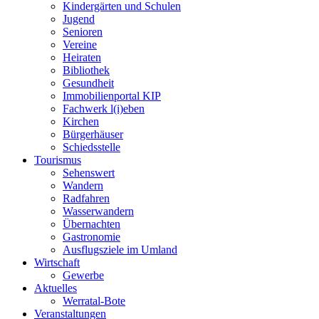
Kindergärten und Schulen
Jugend
Senioren
Vereine
Heiraten
Bibliothek
Gesundheit
Immobilienportal KIP
Fachwerk l(i)eben
Kirchen
Bürgerhäuser
Schiedsstelle
Tourismus
Sehenswert
Wandern
Radfahren
Wasserwandern
Übernachten
Gastronomie
Ausflugsziele im Umland
Wirtschaft
Gewerbe
Aktuelles
Werratal-Bote
Veranstaltungen