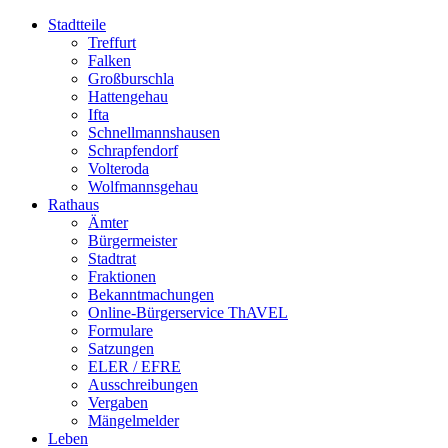
Stadtteile
Treffurt
Falken
Großburschla
Hattengehau
Ifta
Schnellmannshausen
Schrapfendorf
Volteroda
Wolfmannsgehau
Rathaus
Ämter
Bürgermeister
Stadtrat
Fraktionen
Bekanntmachungen
Online-Bürgerservice ThAVEL
Formulare
Satzungen
ELER / EFRE
Ausschreibungen
Vergaben
Mängelmelder
Leben