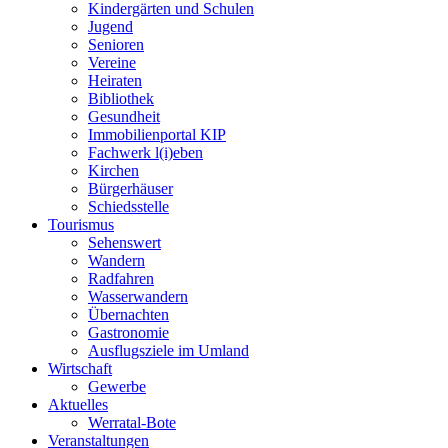
Kindergärten und Schulen
Jugend
Senioren
Vereine
Heiraten
Bibliothek
Gesundheit
Immobilienportal KIP
Fachwerk l(i)eben
Kirchen
Bürgerhäuser
Schiedsstelle
Tourismus
Sehenswert
Wandern
Radfahren
Wasserwandern
Übernachten
Gastronomie
Ausflugsziele im Umland
Wirtschaft
Gewerbe
Aktuelles
Werratal-Bote
Veranstaltungen