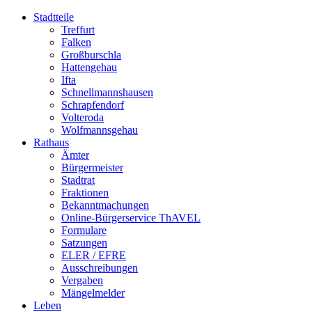
Stadtteile
Treffurt
Falken
Großburschla
Hattengehau
Ifta
Schnellmannshausen
Schrapfendorf
Volteroda
Wolfmannsgehau
Rathaus
Ämter
Bürgermeister
Stadtrat
Fraktionen
Bekanntmachungen
Online-Bürgerservice ThAVEL
Formulare
Satzungen
ELER / EFRE
Ausschreibungen
Vergaben
Mängelmelder
Leben