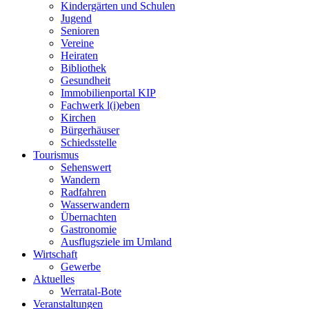
Kindergärten und Schulen
Jugend
Senioren
Vereine
Heiraten
Bibliothek
Gesundheit
Immobilienportal KIP
Fachwerk l(i)eben
Kirchen
Bürgerhäuser
Schiedsstelle
Tourismus
Sehenswert
Wandern
Radfahren
Wasserwandern
Übernachten
Gastronomie
Ausflugsziele im Umland
Wirtschaft
Gewerbe
Aktuelles
Werratal-Bote
Veranstaltungen