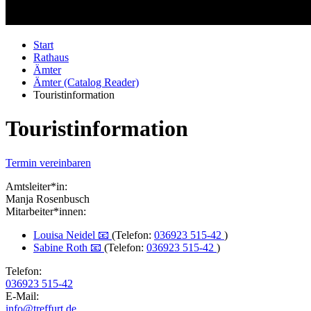
Start
Rathaus
Ämter
Ämter (Catalog Reader)
Touristinformation
Touristinformation
Termin vereinbaren
Amtsleiter*in:
Manja Rosenbusch
Mitarbeiter*innen:
Louisa Neidel 📧
(Telefon:
036923 515-42
)
Sabine Roth 📧
(Telefon:
036923 515-42
)
Telefon:
036923 515-42
E-Mail:
info@treffurt.de