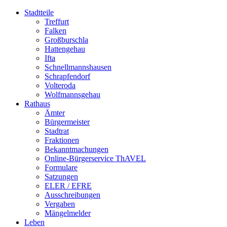
Stadtteile
Treffurt
Falken
Großburschla
Hattengehau
Ifta
Schnellmannshausen
Schrapfendorf
Volteroda
Wolfmannsgehau
Rathaus
Ämter
Bürgermeister
Stadtrat
Fraktionen
Bekanntmachungen
Online-Bürgerservice ThAVEL
Formulare
Satzungen
ELER / EFRE
Ausschreibungen
Vergaben
Mängelmelder
Leben