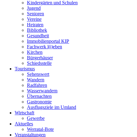
Kindergärten und Schulen
Jugend
Senioren
Vereine
Heiraten
Bibliothek
Gesundheit
Immobilienportal KIP
Fachwerk l(i)eben
Kirchen
Bürgerhäuser
Schiedsstelle
Tourismus
Sehenswert
Wandern
Radfahren
Wasserwandern
Übernachten
Gastronomie
Ausflugsziele im Umland
Wirtschaft
Gewerbe
Aktuelles
Werratal-Bote
Veranstaltungen