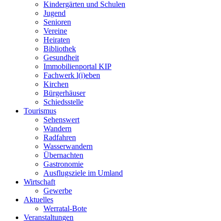
Kindergärten und Schulen
Jugend
Senioren
Vereine
Heiraten
Bibliothek
Gesundheit
Immobilienportal KIP
Fachwerk l(i)eben
Kirchen
Bürgerhäuser
Schiedsstelle
Tourismus
Sehenswert
Wandern
Radfahren
Wasserwandern
Übernachten
Gastronomie
Ausflugsziele im Umland
Wirtschaft
Gewerbe
Aktuelles
Werratal-Bote
Veranstaltungen