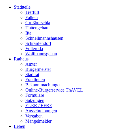
Stadtteile
Treffurt
Falken
Großburschla
Hattengehau
Ifta
Schnellmannshausen
Schrapfendorf
Volteroda
Wolfmannsgehau
Rathaus
Ämter
Bürgermeister
Stadtrat
Fraktionen
Bekanntmachungen
Online-Bürgerservice ThAVEL
Formulare
Satzungen
ELER / EFRE
Ausschreibungen
Vergaben
Mängelmelder
Leben