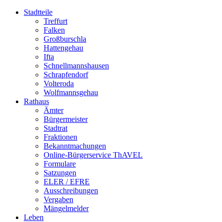
Stadtteile
Treffurt
Falken
Großburschla
Hattengehau
Ifta
Schnellmannshausen
Schrapfendorf
Volteroda
Wolfmannsgehau
Rathaus
Ämter
Bürgermeister
Stadtrat
Fraktionen
Bekanntmachungen
Online-Bürgerservice ThAVEL
Formulare
Satzungen
ELER / EFRE
Ausschreibungen
Vergaben
Mängelmelder
Leben