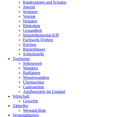
Kindergärten und Schulen
Jugend
Senioren
Vereine
Heiraten
Bibliothek
Gesundheit
Immobilienportal KIP
Fachwerk l(i)eben
Kirchen
Bürgerhäuser
Schiedsstelle
Tourismus
Sehenswert
Wandern
Radfahren
Wasserwandern
Übernachten
Gastronomie
Ausflugsziele im Umland
Wirtschaft
Gewerbe
Aktuelles
Werratal-Bote
Veranstaltungen