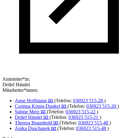
Amtsleiter*in:
Detlef Händel
Mitarbeiter*innen:
Anne Hoffmann 📧
(Telefon:
036923 515-28
)
Corinna König-Dunkel 📧
(Telefon:
036923 515-20
)
Sabine Merz 📧
(Telefon:
036923 515-22
)
Detlef Händel 📧
(Telefon:
036923 515-21
)
Theresa Braunhold 📧
(Telefon:
036923 515-48
)
Anika Duschanek 📧
(Telefon:
036923 515-48
)