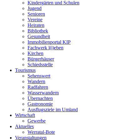
Kindergärten und Schulen
Jugend
Senioren
Vereine
Heiraten
Bibliothek
Gesundheit
Immobilienportal KIP
Fachwerk l(i)eben
Kirchen
Bürgerhäuser
Schiedsstelle
Tourismus
Sehenswert
Wandern
Radfahren
Wasserwandern
Übernachten
Gastronomie
Ausflugsziele im Umland
Wirtschaft
Gewerbe
Aktuelles
Werratal-Bote
Veranstaltungen