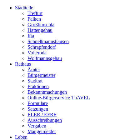
Stadtteile
Treffurt
Falken
Großburschla
Hattengehau
Ifta
Schnellmannshausen
Schrapfendorf
Volteroda
Wolfmannsgehau
Rathaus
Ämter
Bürgermeister
Stadtrat
Fraktionen
Bekanntmachungen
Online-Bürgerservice ThAVEL
Formulare
Satzungen
ELER / EFRE
Ausschreibungen
Vergaben
Mängelmelder
Leben