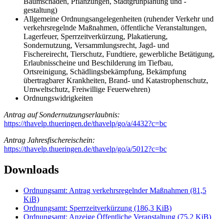
Baumschäden, Pflanzungen, Stadtgrünplanung und -
gestaltung)
Allgemeine Ordnungsangelegenheiten (ruhender Verkehr und
verkehrsregelnde Maßnahmen, öffentliche Veranstaltungen,
Lagerfeuer, Sperrzeitverkürzung, Plakatierung,
Sondernutzung, Versammlungsrecht, Jagd- und
Fischereirecht, Tierschutz, Fundtiere, gewerbliche Betätigung,
Erlaubnisscheine und Beschilderung im Tiefbau,
Ortsreinigung, Schädlingsbekämpfung, Bekämpfung
übertragbarer Krankheiten, Brand- und Katastrophenschutz,
Umweltschutz, Freiwillige Feuerwehren)
Ordnungswidrigkeiten
Antrag auf Sondernutzungserlaubnis:
h
ttps:/
/thavelp.thueringen.de/thavelp/go/a/4432?c=bc
Antrag Jahresfischereischein:
https://thavelp.thueringen.de/thavelp/go/a/5012?c=bc
Downloads
Ordnungsamt: Antrag verkehrsregelnder Maßnahmen
(81,5
KiB)
Ordnungsamt: Sperrzeitverkürzung
(186,3 KiB)
Ordnungsamt: Anzeige Öffentliche Veranstaltung
(75,2 KiB)