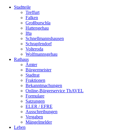
Stadtteile
Treffurt
Falken
Großburschla
Hattengehau
Ifta
Schnellmannshausen
Schrapfendorf
Volteroda
Wolfmannsgehau
Rathaus
Ämter
Bürgermeister
Stadtrat
Fraktionen
Bekanntmachungen
Online-Bürgerservice ThAVEL
Formulare
Satzungen
ELER / EFRE
Ausschreibungen
Vergaben
Mängelmelder
Leben