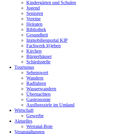
Kindergärten und Schulen
Jugend
Senioren
Vereine
Heiraten
Bibliothek
Gesundheit
Immobilienportal KIP
Fachwerk l(i)eben
Kirchen
Bürgerhäuser
Schiedsstelle
Tourismus
Sehenswert
Wandern
Radfahren
Wasserwandern
Übernachten
Gastronomie
Ausflugsziele im Umland
Wirtschaft
Gewerbe
Aktuelles
Werratal-Bote
Veranstaltungen