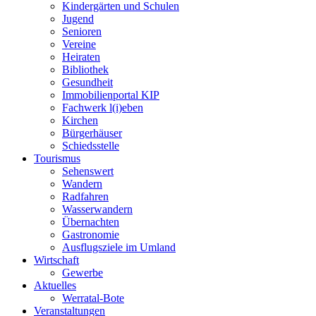
Kindergärten und Schulen
Jugend
Senioren
Vereine
Heiraten
Bibliothek
Gesundheit
Immobilienportal KIP
Fachwerk l(i)eben
Kirchen
Bürgerhäuser
Schiedsstelle
Tourismus
Sehenswert
Wandern
Radfahren
Wasserwandern
Übernachten
Gastronomie
Ausflugsziele im Umland
Wirtschaft
Gewerbe
Aktuelles
Werratal-Bote
Veranstaltungen