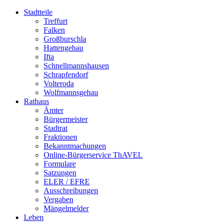
Stadtteile
Treffurt
Falken
Großburschla
Hattengehau
Ifta
Schnellmannshausen
Schrapfendorf
Volteroda
Wolfmannsgehau
Rathaus
Ämter
Bürgermeister
Stadtrat
Fraktionen
Bekanntmachungen
Online-Bürgerservice ThAVEL
Formulare
Satzungen
ELER / EFRE
Ausschreibungen
Vergaben
Mängelmelder
Leben