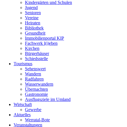
Kindergärten und Schulen
Jugend
Senioren
Vereine
Heiraten
Bibliothek
Gesundheit
Immobilienportal KIP
Fachwerk l(i)eben
Kirchen
Bürgerhäuser
Schiedsstelle
Tourismus
Sehenswert
Wandern
Radfahren
Wasserwandern
Übernachten
Gastronomie
Ausflugsziele im Umland
Wirtschaft
Gewerbe
Aktuelles
Werratal-Bote
Veranstaltungen