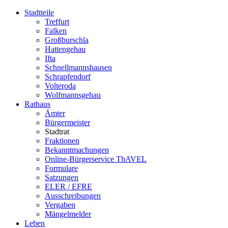
Stadtteile
Treffurt
Falken
Großburschla
Hattengehau
Ifta
Schnellmannshausen
Schrapfendorf
Volteroda
Wolfmannsgehau
Rathaus
Ämter
Bürgermeister
Stadtrat
Fraktionen
Bekanntmachungen
Online-Bürgerservice ThAVEL
Formulare
Satzungen
ELER / EFRE
Ausschreibungen
Vergaben
Mängelmelder
Leben