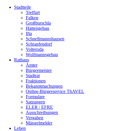
Stadtteile
Treffurt
Falken
Großburschla
Hattengehau
Ifta
Schnellmannshausen
Schrapfendorf
Volteroda
Wolfmannsgehau
Rathaus
Ämter
Bürgermeister
Stadtrat
Fraktionen
Bekanntmachungen
Online-Bürgerservice ThAVEL
Formulare
Satzungen
ELER / EFRE
Ausschreibungen
Vergaben
Mängelmelder
Leben