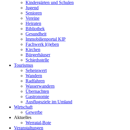
Kindergärten und Schulen
Jugend
Senioren
Vereine
Heiraten
Bibliothek
Gesundheit
Immobilienportal KIP
Fachwerk l(i)eben
Kirchen
Bürgerhäuser
Schiedsstelle
Tourismus
Sehenswert
Wandern
Radfahren
Wasserwandern
Übernachten
Gastronomie
Ausflugsziele im Umland
Wirtschaft
Gewerbe
Aktuelles
Werratal-Bote
Veranstaltungen