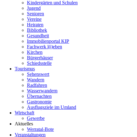
Kindergärten und Schulen
Jugend
Senioren
Vereine
Heiraten
Bibliothek
Gesundheit
Immobilienportal KIP
Fachwerk l(i)eben
Kirchen
Bürgerhäuser
Schiedsstelle
Tourismus
Sehenswert
Wandern
Radfahren
Wasserwandern
Übernachten
Gastronomie
Ausflugsziele im Umland
Wirtschaft
Gewerbe
Aktuelles
Werratal-Bote
Veranstaltungen