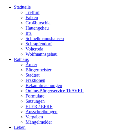
Stadtteile
Treffurt
Falken
Großburschla
Hattengehau
Ifta
Schnellmannshausen
Schrapfendorf
Volteroda
Wolfmannsgehau
Rathaus
Ämter
Bürgermeister
Stadtrat
Fraktionen
Bekanntmachungen
Online-Bürgerservice ThAVEL
Formulare
Satzungen
ELER / EFRE
Ausschreibungen
Vergaben
Mängelmelder
Leben