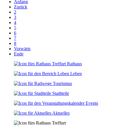
Anfang
Zurück
2
3
4
5
6
7
8
Vorwärts
Ende
Rathaus
Leben
Tourismus
Stadtteile
Events
Aktuelles